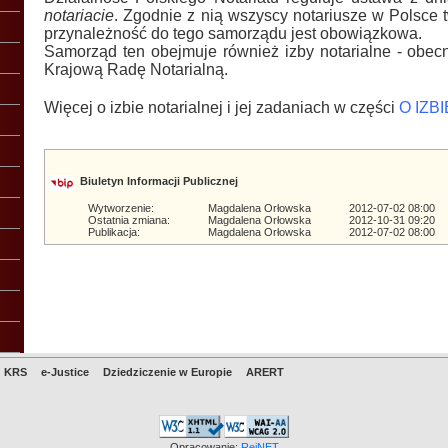
notariacie
. Zgodnie z nią wszyscy notariusze w Polsce t
przynależność do tego samorządu jest obowiązkowa.
Samorząd ten obejmuje również izby notarialne - obecn
Krajową Radę Notarialną.
Więcej o izbie notarialnej i jej zadaniach w części
O IZBI
Biuletyn Informacji Publicznej
Wytworzenie:
Magdalena Orłowska
2012-07-02 08:00
Ostatnia zmiana:
Magdalena Orłowska
2012-10-31 09:20
Publikacja:
Magdalena Orłowska
2012-07-02 08:00
KRS
e-Justice
Dziedziczenie w Europie
ARERT
Opracowanie:
RejNET