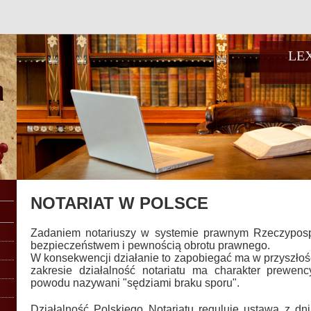
LE
NOTARIAT W POLSCE
Zadaniem notariuszy w systemie prawnym Rzeczypospol
bezpieczeństwem i pewnością obrotu prawnego.
W konsekwencji działanie to zapobiegać ma w przyszłoś
zakresie działalność notariatu ma charakter prewenc
powodu nazywani "sędziami braku sporu".
Działalność Polskiego Notariatu reguluje ustawa z d