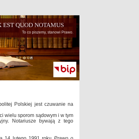
X EST QUOD NOTAMUS
itej Polskiej jest czuwanie na
ci wielu sporom sądowym i w tym
yjny. Notariusze bywają z tego
nia 14 lutego 1991 roku
Prawo o