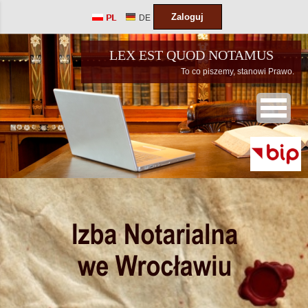
Zaloguj
PL
DE
LEX EST QUOD NOTAMUS