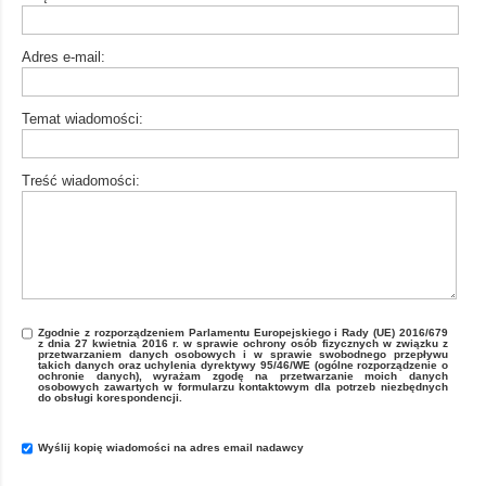
Adres e-mail:
Temat wiadomości:
Treść wiadomości:
Zgodnie z rozporządzeniem Parlamentu Europejskiego i Rady (UE) 2016/679
z dnia 27 kwietnia 2016 r. w sprawie ochrony osób fizycznych w związku z
przetwarzaniem danych osobowych i w sprawie swobodnego przepływu
takich danych oraz uchylenia dyrektywy 95/46/WE (ogólne rozporządzenie o
ochronie danych), wyrażam zgodę na przetwarzanie moich danych
osobowych zawartych w formularzu kontaktowym dla potrzeb niezbędnych
do obsługi korespondencji.
Wyślij kopię wiadomości na adres email nadawcy